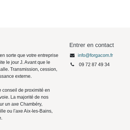
Entrer en contact
en sorte que votre entreprise
i
nfo@forgacom.fr
ite le jour J. Avant que le M&A
09 72 87 49 34
 Transmission, cession, levée
e externe.
e conseil de proximité en
oie. La majorité de nos
sur un axe Chambéry,
lle ou l'axe Aix-les-Bains,
.