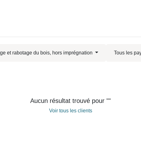
ransmission cession
Capital développement
Croissance externe
age et rabotage du bois, hors imprégnation
Tous les pa
Aucun résultat trouvé pour "
"
Voir tous les clients